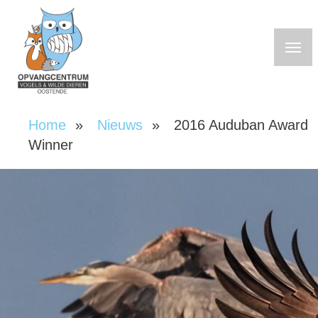
Overslaan
en
naar
de
inhoud
gaan
Home
Nieuws
2016 Auduban Award
Kruimelpad
Winner