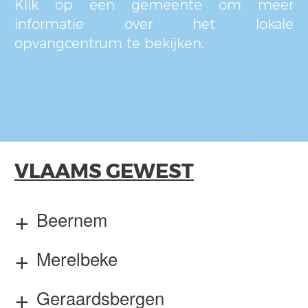
Klik op een gemeente om meer
informatie over het lokale
opvangcentrum te bekijken.
VLAAMS GEWEST
Beernem
Merelbeke
Geraardsbergen