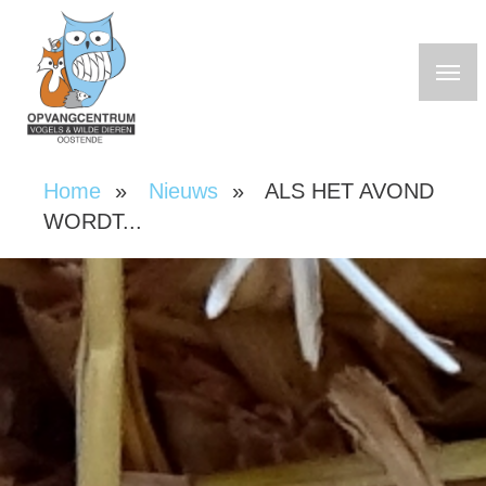
Overslaan
en
naar
de
inhoud
gaan
Home
Nieuws
ALS HET AVOND
Kruimelpad
WORDT...