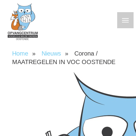
Overslaan
en
naar
de
inhoud
gaan
Home
Nieuws
Corona /
Kruimelpad
MAATREGELEN IN VOC OOSTENDE