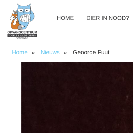
Overslaan
en
HOME
DIER IN NOOD?
naar
de
inhoud
gaan
Home
Nieuws
Geoorde Fuut
Kruimelpad