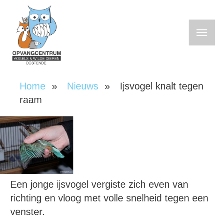
Overslaan
en
naar
de
inhoud
gaan
Home
Nieuws
Ijsvogel knalt tegen
Kruimelpad
raam
Een jonge ijsvogel vergiste zich even van
richting en vloog met volle snelheid tegen een
venster.