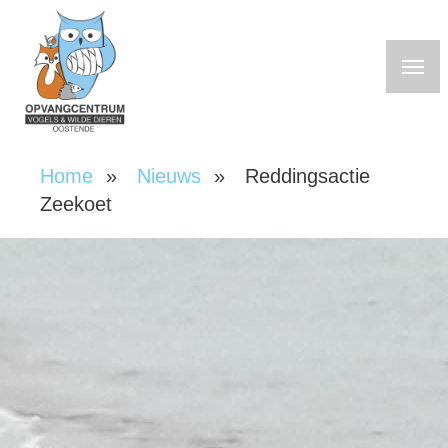
Overslaan
en
naar
de
inhoud
gaan
Home
Nieuws
Reddingsactie
Kruimelpad
Zeekoet