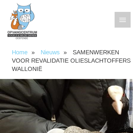
Overslaan
en
naar
de
inhoud
gaan
Home
Nieuws
SAMENWERKEN
Kruimelpad
VOOR REVALIDATIE OLIESLACHTOFFERS
WALLONIË