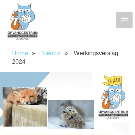
Overslaan
en
naar
de
inhoud
gaan
Home
Nieuws
Werkingsverslag
Kruimelpad
2024