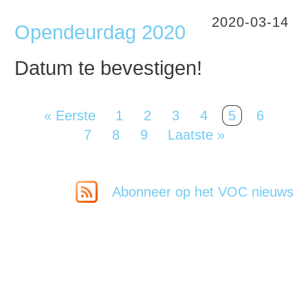
2020-03-14
Opendeurdag 2020
Datum te bevestigen!
Eerste
« Eerste
Page
1
Page
2
Page
3
Page
4
Page
5
Page
6
Paginering
pagina
Page
7
Page
8
Page
9
Laatste
Laatste »
pagina
Abonneer op het VOC nieuws